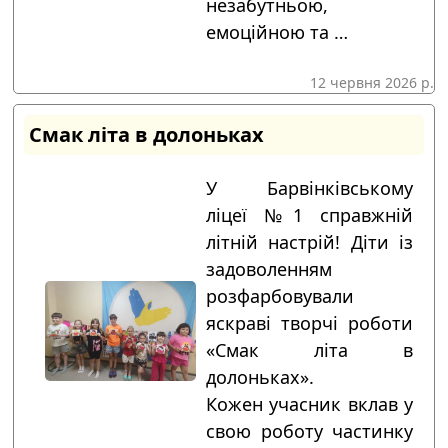
незабутньою,
емоційною та …
12 червня 2026 р.
Смак літа в долоньках
У Барвінківському
ліцеї №1 справжній
літній настрій! Діти із
задоволенням
розфарбовували
яскраві творчі роботи
«Смак літа в
долоньках».
Кожен учасник вклав у
свою роботу частинку