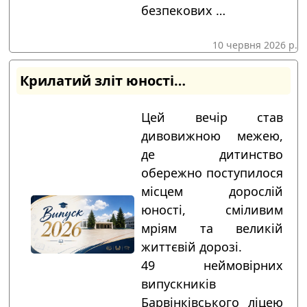
безпекових …
10 червня 2026 р.
Крилатий зліт юності…
Цей вечір став
дивовижною межею,
де дитинство
обережно поступилося
місцем дорослій
юності, сміливим
мріям та великій
життєвій дорозі.
49 неймовірних
випускників
Барвінківського ліцею