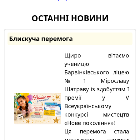
ОСТАННІ НОВИНИ
Блискуча перемога
Щиро вітаємо
ученицю
Барвінківського ліцею
№1 Мірославу
Шатраву із здобуттям І
премії у V
Всеукраїнському
конкурсі мистецтв
«Нове покоління»!
Ця перемога стала
можливою завдяки