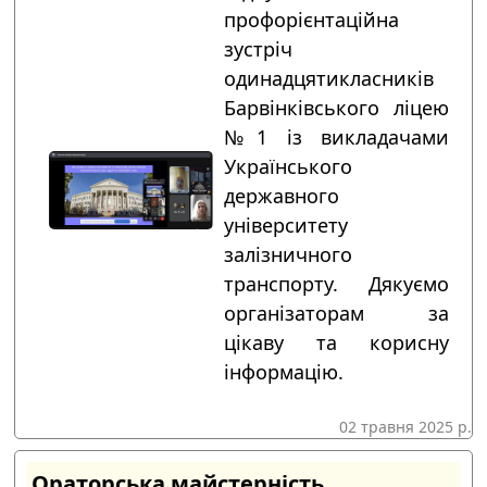
профорієнтаційна
зустріч
одинадцятикласників
Барвінківського ліцею
№1 із викладачами
Українського
державного
університету
залізничного
транспорту. Дякуємо
організаторам за
цікаву та корисну
інформацію.
02 травня 2025 р.
Ораторська майстерність