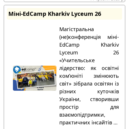
Міні-EdCamp Kharkiv Lyceum 26
Магістральна
(не)конференція міні-
EdCamp Kharkiv
Lyceum 26
«Учительське
лідерство: як освітні
ком’юніті змінюють
світ» зібрала освітян із
різних куточків
України, створивши
простір для
взаємопідтримки,
практичних інсайтів …